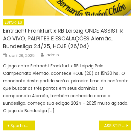
ESPORTES
Eintracht Frankfurt x RB Leipzig ONDE ASSISTIR
AO VIVO, PALPITES E ESCALAÇÕES Alemão,
Bundesliga 24/25, HOJE (26/04)
Author
Posted
admin
abril 26, 2025
on
O jogo entre Eintracht Frankfurt x RB Leipzig Pelo
Campeonato Alemão, acontece HOJE (26) às 15h30 hs . O
mandante desta partida será o primeiro time do confronto
que buscar os três pontos em seus domínios. O
campeonato Alemão, também conhecido como a
Bundesliga, começa sua edição 2024 – 2025 muito agitado.
O jogo da Bundesliga […]
Navegação
Sporting Cristal x Huracán: Assistir ao vivo Libertadores da América 2023, HOJE (16/03), PRÉ-JOGO COM IMAGENS
ASSISTIR AO VIVO Quindio x Cúcuta COPA DA COLÔMBIA de 2023, HOJE (16/03), PALPITES, ESCALAÇÕES
de