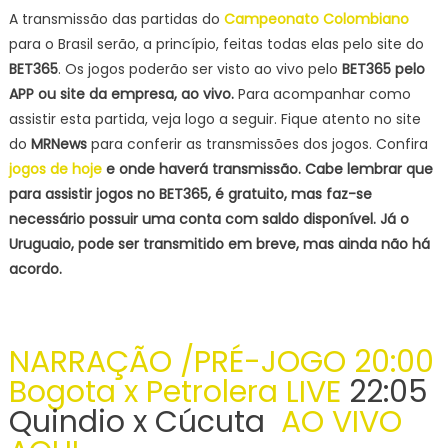
DA
A transmissão das partidas do
Campeonato Colombiano
COLÔMBIA
para o Brasil serão, a princípio, feitas todas elas pelo site do
de
BET365
. Os jogos poderão ser visto ao vivo pelo
BET365
pelo
2023,
APP ou site da empresa, ao vivo.
Para acompanhar como
HOJE
assistir esta partida, veja logo a seguir. Fique atento no site
(16/03),
do
MRNews
para conferir as transmissões dos jogos. Confira
PALPITES,
jogos de hoje
e onde haverá transmissão.
Cabe lembrar que
ESCALAÇÕES
para assistir jogos no BET365, é gratuito, mas faz-se
necessário possuir uma conta com saldo disponível. Já o
Uruguaio, pode ser transmitido em breve, mas ainda não há
acordo.
NARRAÇÃO /PRÉ-JOGO 20:00
Bogota x Petrolera LIVE
22:05
Quindio x Cúcuta
AO VIVO