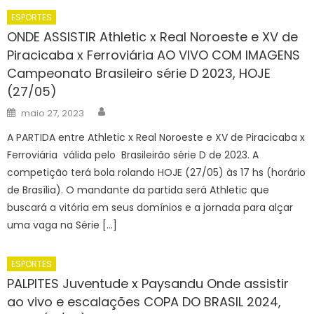
ESPORTES
ONDE ASSISTIR Athletic x Real Noroeste e XV de
Piracicaba x Ferroviária AO VIVO COM IMAGENS
Campeonato Brasileiro série D 2023, HOJE
(27/05)
Author
Posted
maio 27, 2023
on
A PARTIDA entre Athletic x Real Noroeste e XV de Piracicaba x
Ferroviária válida pelo Brasileirão série D de 2023. A
competição terá bola rolando HOJE (27/05) às 17 hs (horário
de Brasília). O mandante da partida será Athletic que
buscará a vitória em seus domínios e a jornada para alçar
uma vaga na Série […]
ESPORTES
PALPITES Juventude x Paysandu Onde assistir
ao vivo e escalações COPA DO BRASIL 2024,