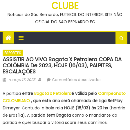
CLUBE
Noticias do São Bernardo, FUTEBOL DO INTERIOR, SITE NÃO
OFICIAL DO SÃO BERNARDO FC
ESPORTES
ASSISTIR AO VIVO Bogota X Petrolera COPA DA
COLÔMBIA De 2023, HOJE (16/03), PALPITES,
ESCALAÇÕES
Posted
Author
em
março 17, 2023
Comentários desativados
on
ASSISTIR
AO
A partida
entre
Bogota x Petrolera
é válida pelo
Campeonato
VIVO
COLOMBIANO
, que este ano será chamado de Liga BetPlay
Bogota
Dimayor
. Contudo, a
bola rola HOJE (16/03) às 20 hs
(horário
x
de Brasília). A partid
a tem Bogota
como o mandante da
Petrolera
partida e quer buscar a vitória sobre seus domínios.
COPA