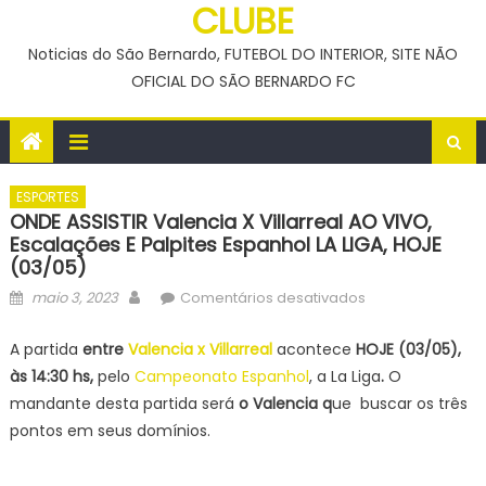
CLUBE
Noticias do São Bernardo, FUTEBOL DO INTERIOR, SITE NÃO
OFICIAL DO SÃO BERNARDO FC
ESPORTES
ONDE ASSISTIR Valencia X Villarreal AO VIVO,
Escalações E Palpites Espanhol LA LIGA, HOJE
(03/05)
Posted
Author
em
maio 3, 2023
Comentários desativados
on
ONDE
ASSISTIR
A partida
entre
Valencia x Villarreal
acontece
HOJE (03/05)
,
Valencia
às 14:30 hs,
pelo
Campeonato Espanhol
, a La Liga
.
O
x
mandante desta partida será
o Valencia q
ue buscar os três
Villarreal
pontos em seus domínios.
AO
VIVO,