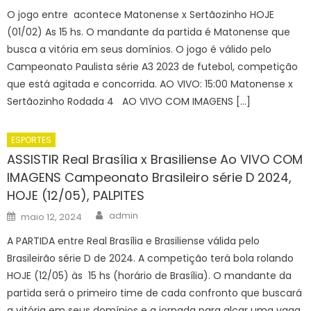
O jogo entre acontece Matonense x Sertãozinho HOJE
(01/02) As 15 hs. O mandante da partida é Matonense que
busca a vitória em seus domínios. O jogo é válido pelo
Campeonato Paulista série A3 2023 de futebol, competição
que está agitada e concorrida. AO VIVO: 15:00 Matonense x
Sertãozinho Rodada 4 AO VIVO COM IMAGENS […]
ESPORTES
ASSISTIR Real Brasília x Brasiliense Ao VIVO COM
IMAGENS Campeonato Brasileiro série D 2024,
HOJE (12/05), PALPITES
Author
Posted
admin
maio 12, 2024
on
A PARTIDA entre Real Brasília e Brasiliense válida pelo
Brasileirão série D de 2024. A competição terá bola rolando
HOJE (12/05) às 15 hs (horário de Brasília). O mandante da
partida será o primeiro time de cada confronto que buscará
a vitória em seus domínios e a jornada para alçar uma vaga