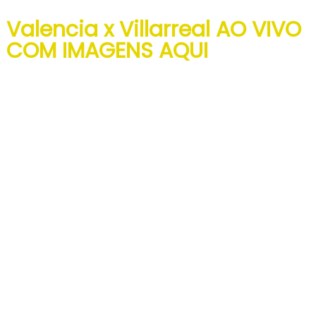
escalações
Valencia x Villarreal AO VI
VO
e
palpites
COM IMAGENS AQUI
Espanhol
LA
LIGA,
HOJE
(03/05)