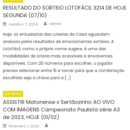
RESULTADO DO SORTEIO LOTOFÁCIL 3214 DE HOJE
SEGUNDA (07/10)
Author
Posted
admin
outubro 7, 2024
on
Hoje, os entusiastas das Loterias da Caixa aguardam
ansiosos pelos resultados de emocionantes sorteios. A
Lotofácil, como o próprio nome sugere, é uma das
modalidades de loteria mais acessíveis e envolventes
disponíveis. Com 25 números para escolher, o jogador
precisa selecionar entre 15 e torcer para que a combinação
escolhida seja a chave para a […]
ESPORTES
ASSISTIR Matonense x Sertãozinho AO VIVO
COM IMAGENS Campeonato Paulista série A3
de 2023, HOJE (01/02)
Author
Posted
fevereiro 1, 2023
on