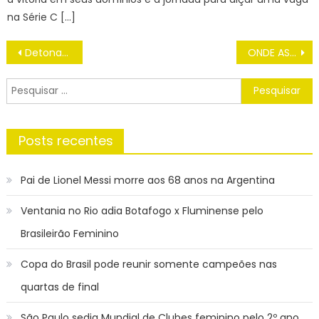
na Série C […]
Navegação
Detonada no meio artístico, Regina Duarte é agora detonada por Chris Flores após entrevista desastrosa
ONDE ASSISTIR Atlético de Madrid x Cádiz AO VIVO, escalações e palpites Espanhol LA LIGA, HOJE (03/05)
de
Post
Pesquisar
por:
Posts recentes
Pai de Lionel Messi morre aos 68 anos na Argentina
Ventania no Rio adia Botafogo x Fluminense pelo
Brasileirão Feminino
Copa do Brasil pode reunir somente campeões nas
quartas de final
São Paulo sedia Mundial de Clubes feminino pelo 2º ano