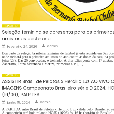
ESPORTES
Seleção feminina se apresenta para os primeiro
amistosos deste ano
Author
Posted
admin
fevereiro 24, 2026
on
Boa parte da seleção brasileira feminina de futebol já está reunida em San Jos
onde treinará para o primeiro amistoso do ano contra as donas da casa, na pr
feira (27). Das 26 convocadas, o treinador Arthur Elias conta com 17 atletas, 
Zaneratto, Tainá Maranhão e Mariza, primeiras a se […]
ESPORTES
ASSISTIR Brasil de Pelotas x Hercílio Luz AO VIVO
IMAGENS Campeonato Brasileiro série D 2024, H
(16/06), PALPITES
Author
Posted
admin
junho 15, 2024
on
A PARTIDA entre Brasil de Pelotas x Hercílio Luz válida pelo Brasileirão s
A competição terá bola rolando HOJE (16/06) às 16 hs (horário de Brasília)