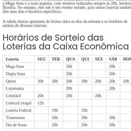
a Mega Sena é a mais popular, com sorteios realizados sempre às 20h, horári
Brasília. No entanto, este não é um evento isolado, pois outras loterias tamb
têm seus dias e horários específicos.
A tabela abaixo apresenta de forma clara os dias da semana e os horários de
sorteio de diversas loterias:
Horários de Sorteio das
Loterias da Caixa Econômica
Loteria
SEG
TER
QUA
QUI
SEX
SÁB
DO
Mega Sena
20h
20h
Dupla Sena
20h
20h
Quina
20h
20h
20h
20h
20h
20h
20h
Lotomania
20h
20h
Lotofácil
20h
20h
20h
Loteca/Lotogol
12h
Loteria Federal
19h
19h
Timemania
20h
20h
20h
Dia de Sorte
20h
20h
20h