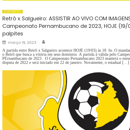
ESPORTES
Retrô x Salgueiro: ASSISTIR AO VIVO COM IMAGEN
Campeonato Pernambucano de 2023, HOJE (19/0
palpites
Author
Posted
março 19, 2023
on
A partida entre Retrô x Salgueiro acontece HOJE (19/03) às 18 hs. O mandan
o Retrô que busca a vitória em seus domínios. A partida á válida pelo Campe
PErnambucano de 2023. O Campeonato Pernambucano 2023 manterá o mes
disputa de 2022 e será iniciado em 22 de janeiro. Novamente, o estadual […]