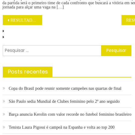
da partida será o primeiro time de cada confronto que buscará a vitória em se
jornada para alçar uma vaga na […]
Navegação
RESULTADO DO SORTEIO LOTERIA FEDERAL 5914 HOJE QUARTA (30/10)
de
Post
Pesquisar
por:
Posts recentes
Copa do Brasil pode reunir somente campeões nas quartas de final
São Paulo sedia Mundial de Clubes feminino pelo 2º ano seguido
Barça anuncia Kerolin com valor recorde no futebol feminino brasileiro
Tenista Laura Pigossi é campeã na Espanha e volta ao top 200