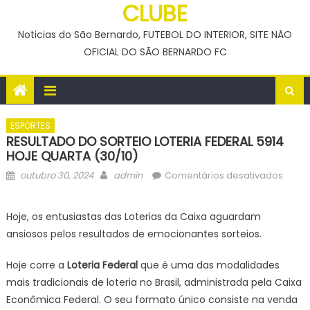
CLUBE
Noticias do São Bernardo, FUTEBOL DO INTERIOR, SITE NÃO
OFICIAL DO SÃO BERNARDO FC
ESPORTES
RESULTADO DO SORTEIO LOTERIA FEDERAL 5914
HOJE QUARTA (30/10)
Posted
Author
em
outubro 30, 2024
admin
Comentários desativados
on
RESU
DO
Hoje, os entusiastas das Loterias da Caixa aguardam
SORTE
ansiosos pelos resultados de emocionantes sorteios.
LOTER
FEDER
Hoje corre a
Loteria Federal
que é uma das modalidades
5914
mais tradicionais de loteria no Brasil, administrada pela Caixa
HOJE
Econômica Federal. O seu formato único consiste na venda
QUAR