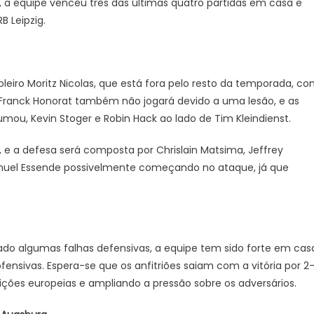
, a equipe venceu três das últimas quatro partidas em casa e
 Leipzig.
eiro Moritz Nicolas, que está fora pelo resto da temporada, c
 Franck Honorat também não jogará devido a uma lesão, e as
u, Kevin Stoger e Robin Hack ao lado de Tim Kleindienst.
e a defesa será composta por Chrislain Matsima, Jeffrey
muel Essende possivelmente começando no ataque, já que
o algumas falhas defensivas, a equipe tem sido forte em cas
fensivas. Espera-se que os anfitriões saiam com a vitória por 2
ções europeias e ampliando a pressão sobre os adversários.