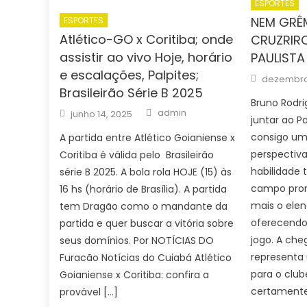
ESPORTES
NEM GRÊM
ESPORTES
Atlético-GO x Coritiba; onde
CRUZRIR
assistir ao vivo Hoje, horário
PAULISTA
e escalações, Palpites;
Posted
dezembro
on
Brasileirão Série B 2025
Bruno Rodri
Author
Posted
admin
junho 14, 2025
juntar ao P
on
consigo u
A partida entre Atlético Goianiense x
perspectiva
Coritiba é válida pelo Brasileirão
habilidade 
série B 2025. A bola rola HOJE (15) às
campo prom
16 hs (horário de Brasília). A partida
mais o elen
tem Dragão como o mandante da
oferecendo
partida e quer buscar a vitória sobre
jogo. A che
seus domínios. Por NOTÍCIAS DO
representa
Furacão Notícias do Cuiabá Atlético
para o club
Goianiense x Coritiba: confira a
certamente
provável […]