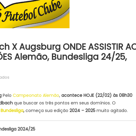
h X Augsburg ONDE ASSISTIR A
ÕES Alemão, Bundesliga 24/25,
em
vados
Borussia
Monchengladbach
rg
Pelo
Campeonato Alemão
,
acontece HOJE (22/02) às 08h30
x
dbach
que buscar os três pontos em seus domínios. O
Augsburg
a
Bundesliga
,
começa sua edição
2024 – 2025
muito agitado.
ONDE
ASSISTIR
AO
ndesliga 2024/25
VIVO,