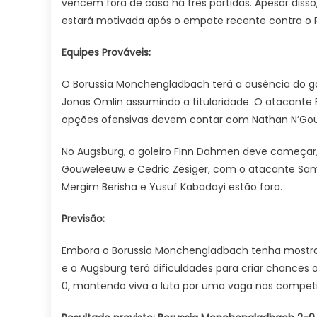
vencem fora de casa há três partidas. Apesar disso
estará motivada após o empate recente contra o RB
Equipes Prováveis:
O Borussia Monchengladbach terá a ausência do gol
Jonas Omlin assumindo a titularidade. O atacante
opções ofensivas devem contar com Nathan N’Goumo
No Augsburg, o goleiro Finn Dahmen deve começar, 
Gouweleeuw e Cedric Zesiger, com o atacante Sa
Mergim Berisha e Yusuf Kabadayi estão fora.
Previsão:
Embora o Borussia Monchengladbach tenha mostrad
e o Augsburg terá dificuldades para criar chances o
0, mantendo viva a luta por uma vaga nas competi