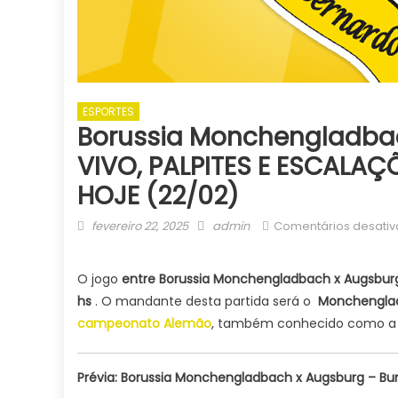
ESPORTES
Borussia Monchengladbac
VIVO, PALPITES E ESCALAÇ
HOJE (22/02)
Posted
Author
fevereiro 22, 2025
admin
Comentários desati
on
O jogo
entre Borussia Monchengladbach x Augsbu
hs
. O mandante desta partida será o
Monchengla
campeonato Alemão
, também conhecido como 
Prévia: Borussia Monchengladbach x Augsburg – Bu