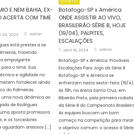
ESPORTES
IO E NEM BAHIA, EX-
Botafogo-SP x América
O ACERTA COM TIME
ONDE ASSISTIR AO VIVO,
BRASILEIRÃO SÉRIE B, HOJE
(19/04), PALPITES,
Author
admin
 20, 2023
ESCALAÇÕES
gues está prestes a se
Author
Posted
admin
abril 19, 2024
almeiras, trazendo
on
ma empolgante
Botafogo-SP x América: Prováveis
 para o time. Sua
Escalações Para Jogo da Série B
técnica e agilidade no
Botafogo-SP e América se
etem fortalecer ainda
enfrentam nesta sexta-feira (19/4)
co do Palmeiras,
às 19h, na Arena Santa Cruz, em
 uma nova dinâmica ao
Ribeirão Preto, pela primeira rodada
gada de Rodrigues
da Série B do Campeonato Brasileiro
 uma aposta promissora
As equipes buscam um bom
e, e os torcedores
começo na competição para mirar
 aguardam ansiosos […]
o objetivo comum: o acesso à Série