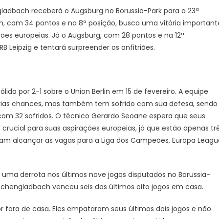
PALPITES
gladbach receberá o Augsburg no Borussia-Park para a 23ª
E
, com 34 pontos e na 8ª posição, busca uma vitória important
ESCALAÇÕES
ões europeias. Já o Augsburg, com 28 pontos e na 12ª
Alemão,
Leipzig e tentará surpreender os anfitriões.
Bundesliga
24/25,
HOJE
(22/02)
da por 2-1 sobre o Union Berlin em 15 de fevereiro. A equipe
rias chances, mas também tem sofrido com sua defesa, sendo
com 32 sofridos. O técnico Gerardo Seoane espera que seus
 crucial para suas aspirações europeias, já que estão apenas tr
scam alcançar as vagas para a Liga dos Campeões, Europa Leagu
uma derrota nos últimos nove jogos disputados no Borussia-
nchengladbach venceu seis dos últimos oito jogos em casa.
r fora de casa. Eles empataram seus últimos dois jogos e não