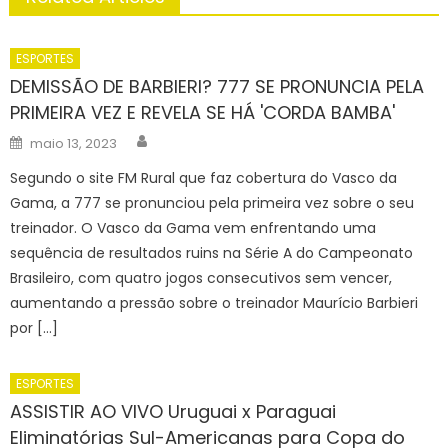
ESPORTES
DEMISSÃO DE BARBIERI? 777 SE PRONUNCIA PELA
PRIMEIRA VEZ E REVELA SE HÁ 'CORDA BAMBA'
Author
Posted
maio 13, 2023
on
Segundo o site FM Rural que faz cobertura do Vasco da
Gama, a 777 se pronunciou pela primeira vez sobre o seu
treinador. O Vasco da Gama vem enfrentando uma
sequência de resultados ruins na Série A do Campeonato
Brasileiro, com quatro jogos consecutivos sem vencer,
aumentando a pressão sobre o treinador Maurício Barbieri
por […]
ESPORTES
ASSISTIR AO VIVO Uruguai x Paraguai
Eliminatórias Sul-Americanas para Copa do