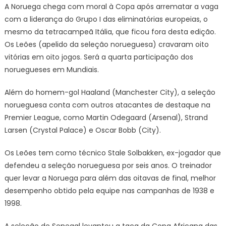
A Noruega chega com moral à Copa após arrematar a vaga
com a liderança do Grupo I das eliminatórias europeias, o
mesmo da tetracampeã Itália, que ficou fora desta edição.
Os Leões (apelido da seleção norueguesa) cravaram oito
vitórias em oito jogos. Será a quarta participação dos
noruegueses em Mundiais.
Além do homem-gol Haaland (Manchester City), a seleção
norueguesa conta com outros atacantes de destaque na
Premier League, como Martin Odegaard (Arsenal), Strand
Larsen (Crystal Palace) e Oscar Bobb (City).
Os Leões tem como técnico Stale Solbakken, ex-jogador que
defendeu a seleção norueguesa por seis anos. O treinador
quer levar a Noruega para além das oitavas de final, melhor
desempenho obtido pela equipe nas campanhas de 1938 e
1998.
A seleção de Senegal levantou a taça da Copa Africana das