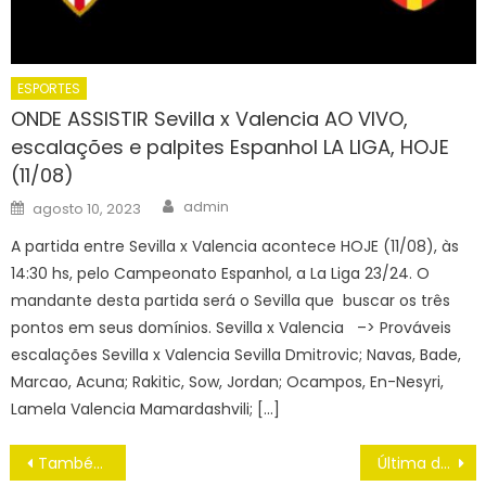
ESPORTES
ONDE ASSISTIR Sevilla x Valencia AO VIVO,
escalações e palpites Espanhol LA LIGA, HOJE
(11/08)
Author
Posted
admin
agosto 10, 2023
on
A partida entre Sevilla x Valencia acontece HOJE (11/08), às
14:30 hs, pelo Campeonato Espanhol, a La Liga 23/24. O
mandante desta partida será o Sevilla que buscar os três
pontos em seus domínios. Sevilla x Valencia –> Prováveis
escalações Sevilla x Valencia Sevilla Dmitrovic; Navas, Bade,
Marcao, Acuna; Rakitic, Sow, Jordan; Ocampos, En-Nesyri,
Lamela Valencia Mamardashvili; […]
Navegação
Também penta, seleção de futebol de cegos terá filme exibido nos EUA
Última dança de CR7 é o destaque do Grupo K da Copa do Mundo