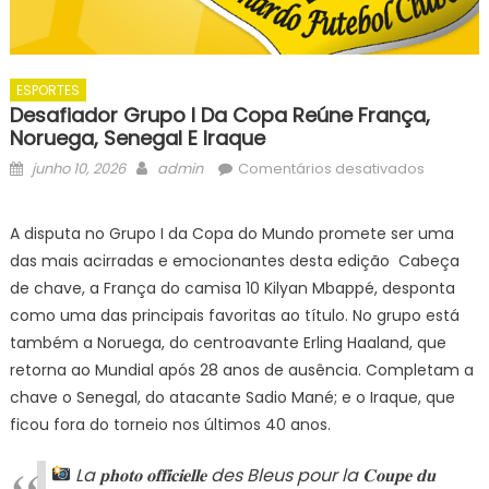
ESPORTES
Desafiador Grupo I Da Copa Reúne França,
Noruega, Senegal E Iraque
Posted
Author
em
junho 10, 2026
admin
Comentários desativados
on
Desafiad
Grupo
A disputa no Grupo I da Copa do Mundo promete ser uma
I
das mais acirradas e emocionantes desta edição Cabeça
da
de chave, a França do camisa 10 Kilyan Mbappé, desponta
Copa
como uma das principais favoritas ao título. No grupo está
reúne
também a Noruega, do centroavante Erling Haaland, que
França,
Noruega
retorna ao Mundial após 28 anos de ausência. Completam a
Senegal
chave o Senegal, do atacante Sadio Mané; e o Iraque, que
e
ficou fora do torneio nos últimos 40 anos.
Iraque
La 𝐩𝐡𝐨𝐭𝐨 𝐨𝐟𝐟𝐢𝐜𝐢𝐞𝐥𝐥𝐞 des Bleus pour la 𝐂𝐨𝐮𝐩𝐞 𝐝𝐮