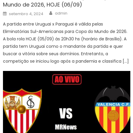
Mundo de 2026, HOJE (06/09)
Author
Posted
admin
setembro 4, 2024
on
A partida entre Uruguai x Paraguai é válida pelas
Eliminatórias Sul-Americanas para Copa do Mundo de 2026.
A bola rola HOJE (05/09) às 20h30 hs (horário de Brasília). A
partida tem Uruguai como o mandante da partida e quer
buscar a vitória sobre seus domínios. Entretanto, a
competição se iniciou logo após a pandemia e classifica […]