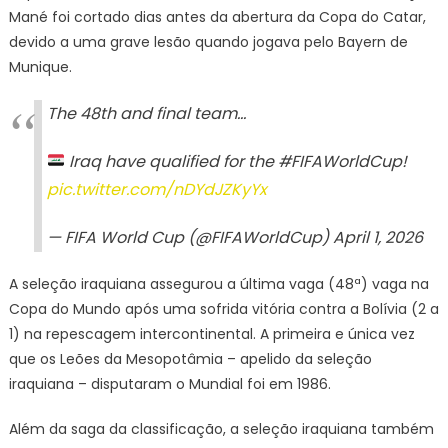
Mané foi cortado dias antes da abertura da Copa do Catar,
devido a uma grave lesão quando jogava pelo Bayern de
Munique.
The 48th and final team…
Iraq have qualified for the #FIFAWorldCup!
pic.twitter.com/nDYdJZKyYx
— FIFA World Cup (@FIFAWorldCup) April 1, 2026
A seleção iraquiana assegurou a última vaga (48ª) vaga na
Copa do Mundo após uma sofrida vitória contra a Bolívia (2 a
1) na repescagem intercontinental. A primeira e única vez
que os Leões da Mesopotâmia – apelido da seleção
iraquiana – disputaram o Mundial foi em 1986.
Além da saga da classificação, a seleção iraquiana também