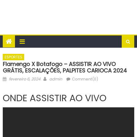
ESPORTES
Flamengo X Botafogo – ASSISTIR AO VIVO
GRÁTIS, ESCALAÇÕES, PALPITES CARIOCA 2024
Posted
Author
fevereiro 6, 2024
admin
Comment(0)
on
ONDE ASSISTIR AO VIVO