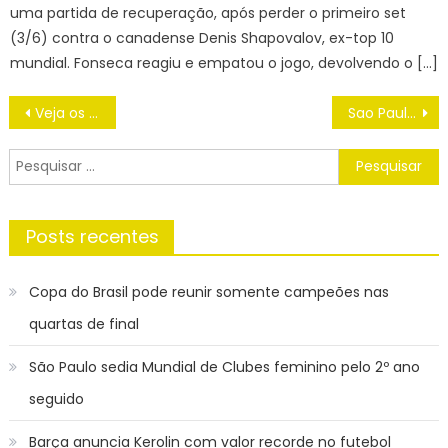
uma partida de recuperação, após perder o primeiro set
(3/6) contra o canadense Denis Shapovalov, ex-top 10
mundial. Fonseca reagiu e empatou o jogo, devolvendo o […]
Navegação
Veja os números de Du Queiroz ex-Corinthians, possível reforço Vasco
Sao Paulo x Água Santa
de
Post
Pesquisar
por:
Posts recentes
Copa do Brasil pode reunir somente campeões nas
quartas de final
São Paulo sedia Mundial de Clubes feminino pelo 2º ano
seguido
Barça anuncia Kerolin com valor recorde no futebol