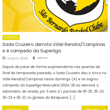
ESPORTES
Sada Cruzeiro derrota Vôlei Renata/Campinas
e é campeão da Superliga
Author
Posted
admin
maio 5, 2025
on
Depois de parar de forma surpreendente nas quartas de
final da temporada passada, o Sada Cruzeiro deu o troco no
Vôlei Renata/Campinas neste domingo (4) e se sagrou
campeão da Superliga Masculina 2024-25 ao derrotar o
adversário, de virada, por 3 sets a 1, parciais de 18-25, 25-23,
25-23 e 25-21, no ginásio do Ibirapuera, […]
Navegação
Palmeiras x Ponte Preta – ASSISTIR AO VIVO, PALPITES, ESCALAÇÕES Paulistão 2024, HOJE (16/03)
Newell’s Old Boys x Platense ONDE ASSISTIR AO VIVO, ESCALAÇÕES, PALPITES CAMPEONATO ARGENTINO, HOJE (15/03)