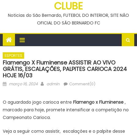
CLUBE
Noticias do São Bernardo, FUTEBOL DO INTERIOR, SITE NÃO
OFICIAL DO SÃO BERNARDO FC
ESPORTES
Flamengo X Fluminense ASSISTIR AO VIVO
GRÁTIS, ESCALAÇÕES, PALPITES CARIOCA 2024
HOJE 16/03
Posted
Author
março 16, 2024
admin
Comment(0)
on
O aguardado jogo carioca entre
Flamengo x Fluminense
,
marcado para hoje, promete intensificar a competição no
Campeonato Carioca.
Veja a seguir como assistir, escalações e o palpite desse