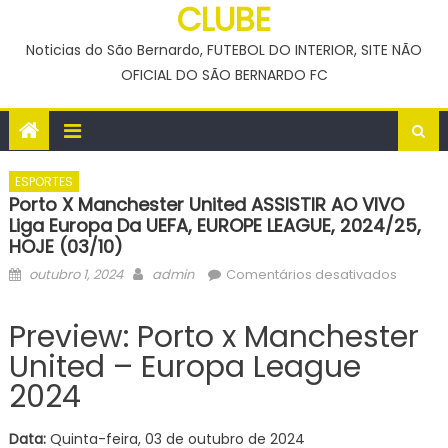
CLUBE
Noticias do São Bernardo, FUTEBOL DO INTERIOR, SITE NÃO
OFICIAL DO SÃO BERNARDO FC
ESPORTES
Porto X Manchester United ASSISTIR AO VIVO
Liga Europa Da UEFA, EUROPE LEAGUE, 2024/25,
HOJE (03/10)
Posted
Author
em
outubro 1, 2024
admin
Comentários desativados
on
Porto
x
Preview: Porto x Manchester
Manche
United – Europa League
United
2024
ASSISTI
AO
VIVO
Data:
Quinta-feira, 03 de outubro de 2024