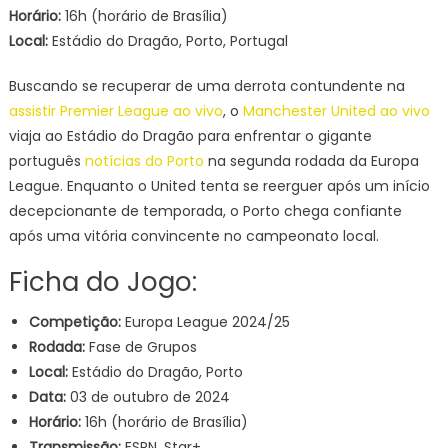
Liga
Horário:
16h (horário de Brasília)
Europa
Local:
Estádio do Dragão, Porto, Portugal
da
UEFA,
Buscando se recuperar de uma derrota contundente na
EUROPE
assistir Premier League ao vivo
, o
Manchester United ao vivo
LEAGUE,
viaja ao Estádio do Dragão para enfrentar o gigante
2024/25
português
notícias do Porto
na segunda rodada da Europa
HOJE
League. Enquanto o United tenta se reerguer após um início
(03/10)
decepcionante de temporada, o Porto chega confiante
após uma vitória convincente no campeonato local.
Ficha do Jogo:
Competição:
Europa League 2024/25
Rodada:
Fase de Grupos
Local:
Estádio do Dragão, Porto
Data:
03 de outubro de 2024
Horário:
16h (horário de Brasília)
Transmissão:
ESPN, Star+