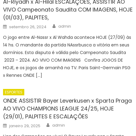
Al-Riyadh x Al-Hilal ESCALAÇÕES, ASSISTIR AO
VIVO Campeonato Saudita COM IMAGENS, HOJE
(01/03), PALPITES,
Author
Posted
admin
setembro 26, 2024
on
O jogo entre Al-Nassr x Al Wahda acontece HOJE (27/09) às
14 hs. O mandante da partida NAssrbusca a vitória em seus
domínios. Esta disputa é válida pelo Campeonato Saudita
2023 – 2024. AO VIVO COM IMAGENS Confira JOGOS DE
HOJE, e os jogos de amanhã na TV. Paris Saint-Germain PSG
x Rennes ONDE […]
ESPORTES
ONDE ASSISTIR Bayer Leverkusen x Sparta Praga
AO VIVO CHAMPIONS LEAGUE 24/25, HOJE
(29/01), PALPITES E ESCALAÇÕES
Author
Posted
admin
janeiro 29, 2025
on