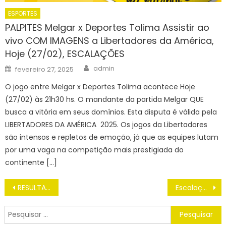
ESPORTES
PALPITES Melgar x Deportes Tolima Assistir ao
vivo COM IMAGENS a Libertadores da América,
Hoje (27/02), ESCALAÇÕES
Author
Posted
admin
fevereiro 27, 2025
on
O jogo entre Melgar x Deportes Tolima acontece Hoje
(27/02) às 21h30 hs. O mandante da partida Melgar QUE
busca a vitória em seus domínios. Esta disputa é válida pela
LIBERTADORES DA AMÉRICA 2025. Os jogos da Libertadores
são intensos e repletos de emoção, já que as equipes lutam
por uma vaga na competição mais prestigiada do
continente […]
Navegação
RESULTADO DO SORTEIO DIA DE SORTE 971 DE HOJE TERÇA (01/10)
Escalações e Palpites Flamengo x Corinthians COPA DO BRASIL 2024, HOJE (02/10)
de
Post
Pesquisar
por: