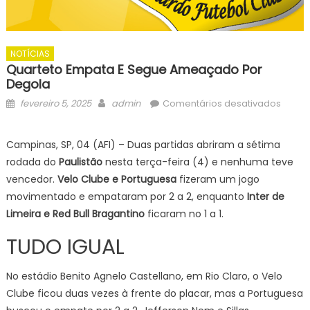
NOTÍCIAS
Quarteto Empata E Segue Ameaçado Por
Degola
Posted
Author
em
fevereiro 5, 2025
admin
Comentários desativados
on
Quart
empa
Campinas, SP, 04 (AFI) – Duas partidas abriram a sétima
e
rodada do
Paulistão
nesta terça-feira (4) e nenhuma teve
segue
vencedor.
Velo Clube e Portuguesa
fizeram um jogo
amea
movimentado e empataram por 2 a 2, enquanto
Inter de
por
Limeira e Red Bull Bragantino
ficaram no 1 a 1.
degol
TUDO IGUAL
No estádio Benito Agnelo Castellano, em Rio Claro, o Velo
Clube ficou duas vezes à frente do placar, mas a Portuguesa