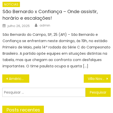
NOTÍCIAS
São Bernardo x Confiança – Onde assistir,
horário e escalações!
Author
Posted
admin
julho 26, 2025
on
São Bernardo do Campo, SP, 25 (AFI) – São Bernardo e
Confiança se enfrentam neste domingo, às 19h, no estádio
Primeiro de Maio, pela 14ª rodada da Série C do Campeonato
Brasileiro. A partida opõe equipes em situações distintas na
tabela, mas que chegam ao confronto com desfalques
importantes. O time paulista ocupa a quarta […]
Navegação
América-MG x Cruzeiro assistir ao vivo agora COM IMAGENS Campeonato Mineiro 2025 hoje (05/02)
Villa Nova-MG x Itabirito assistir ao vivo agora COM IMAGENS Campeonato Mineiro 2025 hoje (05/02)
de
Post
Pesquisar
por:
Posts recentes