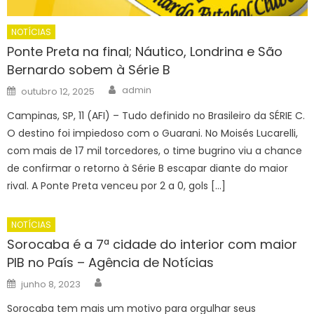
NOTÍCIAS
Ponte Preta na final; Náutico, Londrina e São
Bernardo sobem à Série B
Author
Posted
admin
outubro 12, 2025
on
Campinas, SP, 11 (AFI) – Tudo definido no Brasileiro da SÉRIE C.
O destino foi impiedoso com o Guarani. No Moisés Lucarelli,
com mais de 17 mil torcedores, o time bugrino viu a chance
de confirmar o retorno à Série B escapar diante do maior
rival. A Ponte Preta venceu por 2 a 0, gols […]
NOTÍCIAS
Sorocaba é a 7ª cidade do interior com maior
PIB no País – Agência de Notícias
Author
Posted
junho 8, 2023
on
Sorocaba tem mais um motivo para orgulhar seus