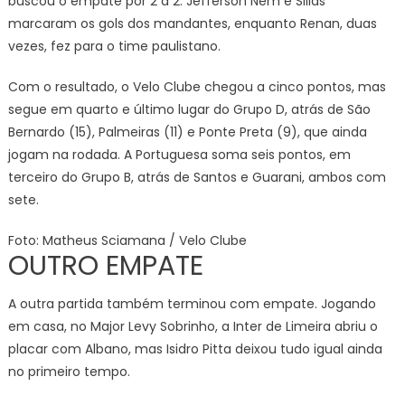
buscou o empate por 2 a 2. Jefferson Nem e Sillas
marcaram os gols dos mandantes, enquanto Renan, duas
vezes, fez para o time paulistano.
Com o resultado, o Velo Clube chegou a cinco pontos, mas
segue em quarto e último lugar do Grupo D, atrás de São
Bernardo (15), Palmeiras (11) e Ponte Preta (9), que ainda
jogam na rodada. A Portuguesa soma seis pontos, em
terceiro do Grupo B, atrás de Santos e Guarani, ambos com
sete.
Foto: Matheus Sciamana / Velo Clube
OUTRO EMPATE
A outra partida também terminou com empate. Jogando
em casa, no Major Levy Sobrinho, a Inter de Limeira abriu o
placar com Albano, mas Isidro Pitta deixou tudo igual ainda
no primeiro tempo.