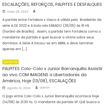
ESCALAÇÕES, REFORÇOS, PALPITES E DESFALQUES
Author
Posted
maio 26, 2023
on
A partida entre Fortaleza x Vasco é válida pelo Brasileirão da
série A DE 2023 e A bola rola SÁBADO (26/05) às 16 HS
(horário de Brasília). Assim, a partida tem Fortaleza como o
mandante da partida e quer buscar a vitória sobre seus
domínios. A Série A iniciou-se em ABRIL e deve terminar
apenas em […]
ESPORTES
PALPITES Colo-Colo x Junior Barranquilla Assistir
ao vivo COM IMAGENS a Libertadores da
América, Hoje (13/08), ESCALAÇÕES
Author
Posted
admin
agosto 13, 2024
on
O jogo entre Colo-Colo x Junior Barranquilla acontece Hoje
(14/08) às 21:30 hs. O mandante da partida SP QUE busca a