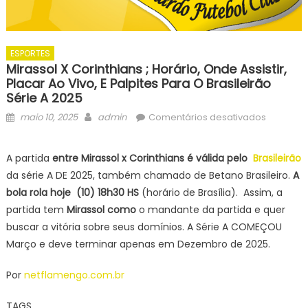
ESPORTES
Mirassol X Corinthians ; Horário, Onde Assistir,
Placar Ao Vivo, E Palpites Para O Brasileirão
Série A 2025
Posted
Author
em
maio 10, 2025
admin
Comentários desativados
on
Mirassol
x
A partida
entre Mirassol x Corinthians
é válida pelo
Brasileirão
Corinthia
da série A DE 2025, também chamado de Betano Brasileiro.
A
;
bola rola hoje (10) 18h30
HS
(horário de Brasília). Assim, a
Horário,
partida tem
Mirassol
como
o mandante da partida e quer
Onde
buscar a vitória sobre seus domínios. A Série A COMEÇOU
Assistir,
Placar
Março e deve terminar apenas em Dezembro de 2025.
ao
vivo,
Por
netflamengo.com.br
e
TAGS
Palpites