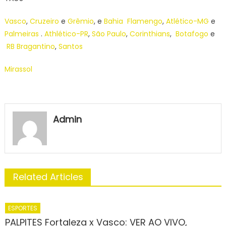
para
Vasco
,
Cruzeiro
e
Grêmio
, e
Bahia
Flamengo
,
Atlético-MG
e
o
Brasileir
Palmeiras
.
Athlético-PR
,
São Paulo
,
Corinthians
,
Botafogo
e
Série
RB Bragantino
,
Santos
A
2025
Mirassol
Admin
Related Articles
ESPORTES
PALPITES Fortaleza x Vasco: VER AO VIVO,