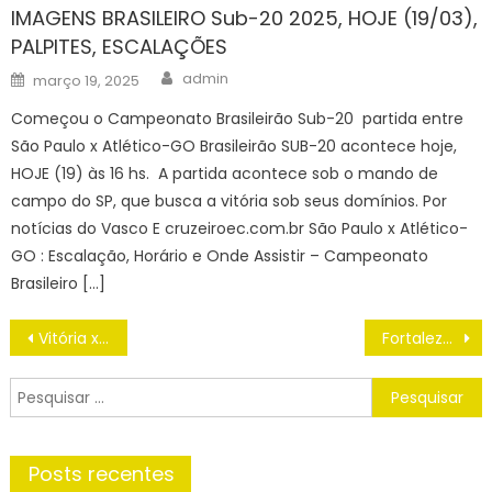
IMAGENS BRASILEIRO Sub-20 2025, HOJE (19/03),
PALPITES, ESCALAÇÕES
Author
Posted
admin
março 19, 2025
on
Começou o Campeonato Brasileirão Sub-20 partida entre
São Paulo x Atlético-GO Brasileirão SUB-20 acontece hoje,
HOJE (19) às 16 hs. A partida acontece sob o mando de
campo do SP, que busca a vitória sob seus domínios. Por
notícias do Vasco E cruzeiroec.com.br São Paulo x Atlético-
GO : Escalação, Horário e Onde Assistir – Campeonato
Brasileiro […]
Navegação
Vitória x Vasco ; Horário, Onde Assistir, Placar ao vivo, e Palpites para o Brasileirão Série A 2025
Fortaleza x Juventude ; Horário, Onde Assistir, Placar ao vivo, e Palpites para o Brasileirão Série A 2025
de
Post
Pesquisar
por:
Posts recentes