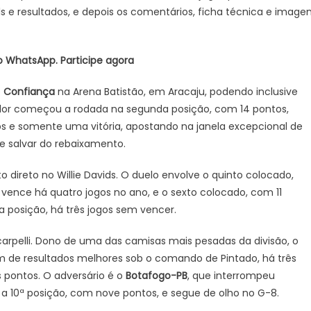
ls e resultados, e depois os comentários, ficha técnica e image
fazem
duelo
de
o WhatsApp. Participe agora
G-
8
o
Confiança
na Arena Batistão, em Aracaju, podendo inclusive
color começou a rodada na segunda posição, com 14 pontos,
s e somente uma vitória, apostando na janela excepcional de
 salvar do rebaixamento.
 direto no Willie Davids. O duelo envolve o quinto colocado,
vence há quatro jogos no ano, e o sexto colocado, com 11
a posição, há três jogos sem vencer.
carpelli. Dono de uma das camisas mais pesadas da divisão, o
de resultados melhores sob o comando de Pintado, há três
s pontos. O adversário é o
Botafogo-PB
, que interrompeu
a 10ª posição, com nove pontos, e segue de olho no G-8.