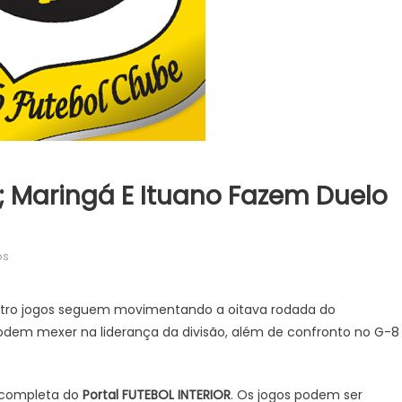
; Maringá E Ituano Fazem Duelo
em
os
Brusque
visita
uatro jogos seguem movimentando a oitava rodada do
o
odem mexer na liderança da divisão, além de confronto no G-8
lanterna;
Maringá
e
 completa do
Portal FUTEBOL INTERIOR
. Os jogos podem ser
Ituano