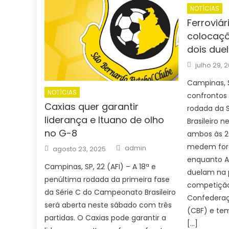
NOTÍCIAS
Ferroviár
colocaç
dois duel
Posted
julho 29, 
on
Campinas, S
NOTÍCIAS
confrontos 
Caxias quer garantir
rodada da 
liderança e Ituano de olho
Brasileiro 
no G-8
ambos às 20
Author
Posted
medem forç
admin
agosto 23, 2025
on
enquanto A
Campinas, SP, 22 (AFI) – A 18ª e
duelam na p
penúltima rodada da primeira fase
competição
da Série C do Campeonato Brasileiro
Confederaçã
será aberta neste sábado com três
(CBF) e t
partidas. O Caxias pode garantir a
[…]