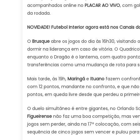
acompanhados online no
PLACAR AO VIVO
, com go
da rodada.
NOVIDADE! Futebol Interior agora está nos Canais d
O
Brusque
abre os jogos do dia às 16h30, visitando 
dormir na liderança em caso de vitória. O Quadri
enquanto o Dragão é o lanterna, com quatro ponto
transferências como uma mudança de rota para se
Mais tarde, às 19h,
Maringá
e
Ituano
fazem confronto
com 12 pontos, mandante no confronto, e que não 
pontos, em queda livre desde que perdeu a primeir
O duelo simultâneo é entre gigantes, no Orlando S
Figueirense
não faz uma boa competição, mas vem 
jogos sem perder, ainda na 17ª colocação, com sei
sequência de cinco jogos sem vencer e pulou para 