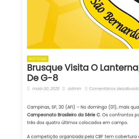
NOTÍCIAS
Brusque Visita O Lanterna
De G-8
Posted
Author
maio 30, 2025
admin
Comentários desativad
on
Campinas, SP, 30 (AFI) – No domingo (01), mais q
Campeonato Brasileiro da Série C
. Os confrontos p
três dos quatro últimos colocados em campo.
A competição organizada pela CBF tem cobertura