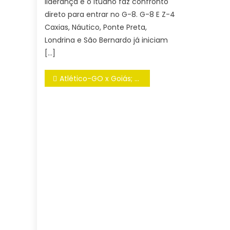
liderança e o Ituano faz confronto
direto para entrar no G-8. G-8 E Z-4
Caxias, Náutico, Ponte Preta,
Londrina e São Bernardo já iniciam
[…]
Navegação
Atlético-GO x Goiás; onde assistir ao vivo Hoje, horário e escalações, Palpites; Brasileirão Série B 2025
de
Post