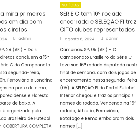
NOTÍCIAS
ia mira primeiras
SÉRIE C tem 16ª rodada
ões em dia com
encerrada e SELEÇÃO FI traz
os diretos
OITO clubes representados
Author
Author
Posted
admin
admin
2024
agosto 6, 2024
on
P, 28 (AFI) – Dois
Campinas, SP, 05 (AFI) – O
diretos concluem a 15ª
Campeonato Brasileiro da Série C
Série C do Campeonato
teve sua 16ª rodada disputada nest
nesta segunda-feira,
final de semana, com dois jogos de
h. Ferroviária e Londrina
encerramento nesta segunda-feir
as na parte de cima,
(05). A SELEÇÃO FI do Portal Futebol
parecidense e Floresta
Interior chegou e traz os principais
arte de baixo. A
nomes da rodada. Vencendo na 16ª
 é organizada pela
rodada, Athletic, Ferroviária,
o Brasileira de Futebol
Botafogo e Remo embalaram dois
em COBERTURA COMPLETA
nomes […]