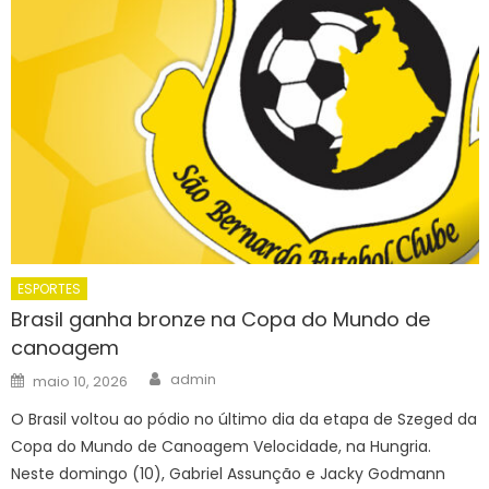
ESPORTES
Brasil ganha bronze na Copa do Mundo de
canoagem
Author
Posted
admin
maio 10, 2026
on
O Brasil voltou ao pódio no último dia da etapa de Szeged da
Copa do Mundo de Canoagem Velocidade, na Hungria.
Neste domingo (10), Gabriel Assunção e Jacky Godmann