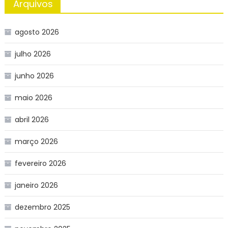
Arquivos
agosto 2026
julho 2026
junho 2026
maio 2026
abril 2026
março 2026
fevereiro 2026
janeiro 2026
dezembro 2025