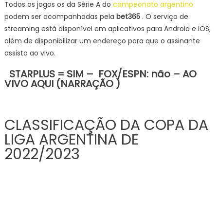
Todos os jogos os da Série A do
campeonato argentino
podem ser acompanhadas pela
bet365
. O serviço de
streaming está disponível em aplicativos para Android e IOS,
além de disponibilizar um endereço para que o assinante
assista ao vivo.
STARPLUS = SIM – FOX/ESPN: não – AO
VIVO AQUI (NARRAÇÃO )
CLASSIFICAÇÃO DA COPA DA
LIGA ARGENTINA DE
2022/2023