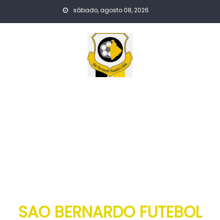
Skip
sábado, agosto 08, 2026
to
content
SAO BERNARDO FUTEBOL