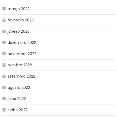
março 2023
fevereiro 2023
janeiro 2023
dezembro 2022
novembro 2022
outubro 2022
setembro 2022
agosto 2022
julho 2022
junho 2022