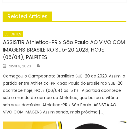
Related Articles
ESPORTES
ASSISTIR Athletico-PR x São Paulo AO VIVO COM
IMAGENS BRASILEIRO Sub-20 2023, HOJE
(06/04), PALPITES
Author
Posted
abril 6, 2023
on
Começou o Campeonato Brasileiro SUB-20 de 2023. Assim, a
partida entre Athletico-PR x São Paulo do Brasileirão SUB-20
acontece hoje, HOJE (06/04) às 15 hs. A partida acontece
sob o mando de campo do Athletico, que busca a vitória
sob seus domínios. Athletico-PR x São Paulo ASSISTA AO
VIVO COM IMAGENS Assim sendo, mais próximo […]