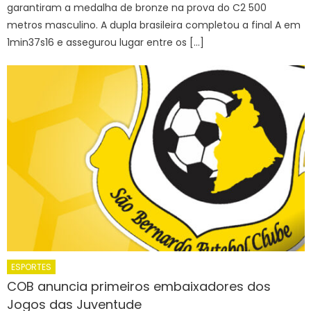
garantiram a medalha de bronze na prova do C2 500
metros masculino. A dupla brasileira completou a final A em
1min37s16 e assegurou lugar entre os […]
ESPORTES
COB anuncia primeiros embaixadores dos
Jogos das Juventude