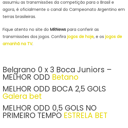
assumiu as transmissões da competição para o Brasil e
agora, é oficialmente o canal do Campeonato Argentino em
terras brasileiras.
Fique atento no site do
MRNews
para conferir as
transmissões dos jogos. Confira
jogos de hoje
, e os
jogos de
amanhã na TV
.
Belgrano 0 x 3 Boca Juniors –
MELHOR ODD
Betano
MELHOR ODD BOCA 2,5 GOLS
Galera bet
MELHOR ODD 0,5 GOLS NO
PRIMEIRO TEMPO
ESTRELA BET